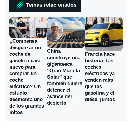
Temas relacionados
¿Compensa
desguazar un
China
coche de
Francia hace
construye una
gasolina casi
historia: los
gigantesca
nuevo para
coches
"Gran Muralla
comprar un
eléctricos ya
Solar" que
coche
venden más
también quiere
eléctrico? Un
que los
detener el
estudio
gasolina y el
avance del
desmonta uno
diésel juntos
desierto
de los grandes
mitos