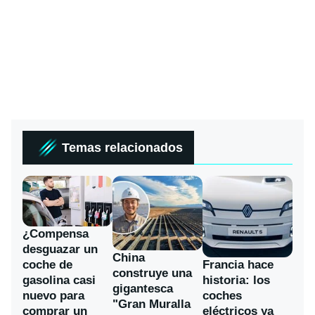
Temas relacionados
¿Compensa
desguazar un
China
coche de
Francia hace
construye una
gasolina casi
historia: los
gigantesca
nuevo para
coches
"Gran Muralla
comprar un
eléctricos ya