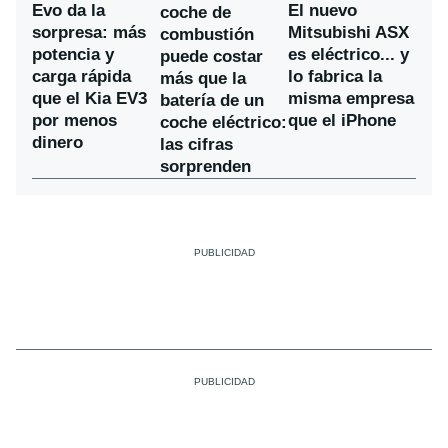
Evo da la
El nuevo
coche de
sorpresa: más
Mitsubishi ASX
combustión
potencia y
es eléctrico... y
puede costar
carga rápida
lo fabrica la
más que la
que el Kia EV3
misma empresa
batería de un
por menos
que el iPhone
coche eléctrico:
dinero
las cifras
sorprenden