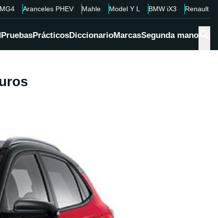
MG4
Aranceles PHEV
Mahle
Model Y L
BMW iX3
Renault 4
d
Pruebas
Prácticos
Diccionario
Marcas
Segunda mano
euros