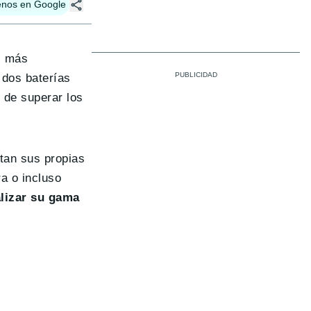
enos en Google
s más
 dos baterías
 de superar los
tan sus propias
a o incluso
alizar su gama