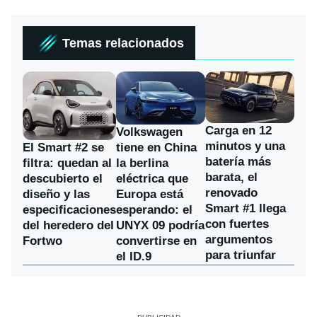
Temas relacionados
Carga en 12
Volkswagen
minutos y una
El Smart #2 se
tiene en China
batería más
filtra: quedan al
la berlina
barata, el
descubierto el
eléctrica que
renovado
diseño y las
Europa está
Smart #1 llega
especificaciones
esperando: el
con fuertes
del heredero del
UNYX 09 podría
argumentos
Fortwo
convertirse en
para triunfar
el ID.9