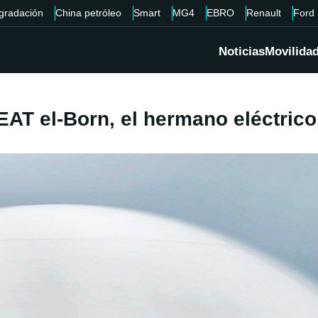
gradación
China petróleo
Smart
MG4
EBRO
Renault
Ford
Noticias
Movilida
EAT el-Born, el hermano eléctric