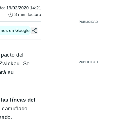
do
:
19/02/2020 14:21
3
min. lectura
enos en Google
mpacto del
 Zwickau. Se
ará su
las líneas del
te camuflado
sado.