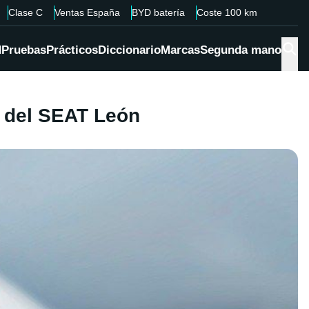
Clase C
Ventas España
BYD batería
Coste 100 km
d
Pruebas
Prácticos
Diccionario
Marcas
Segunda mano
o del SEAT León