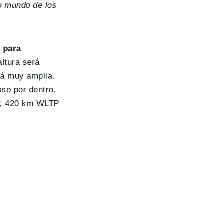
vo mundo de los
.
 para
ltura será
rá muy amplia.
so por dentro.
TP, 420 km WLTP