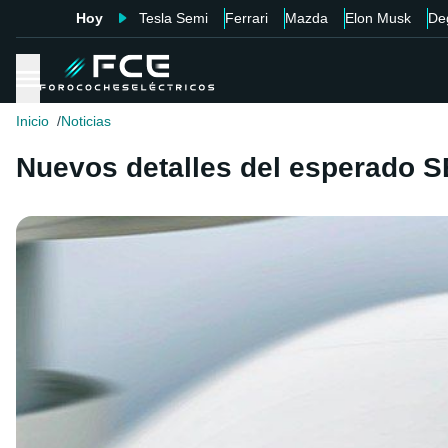
Hoy
Tesla Semi
Ferrari
Mazda
Elon Musk
De
Inicio
Noticias
Nuevos detalles del esperado S