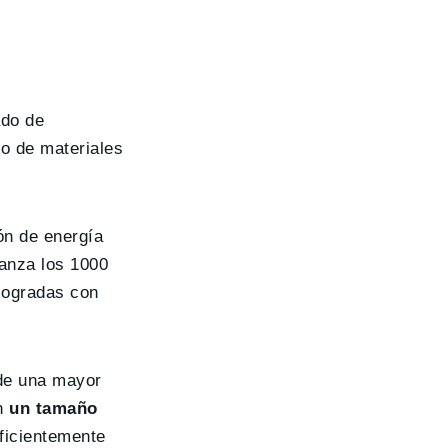
ado de
o de materiales
ón de energía
canza los 1000
 logradas con
 de una mayor
n
un tamaño
uficientemente