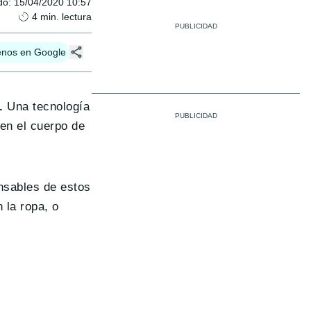
do
:
15/04/2020 10:57
4
min. lectura
enos en Google
.
Una tecnología
 en el cuerpo de
onsables de estos
 la ropa, o