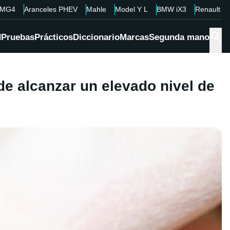
MG4
Aranceles PHEV
Mahle
Model Y L
BMW iX3
Renault 4
d
Pruebas
Prácticos
Diccionario
Marcas
Segunda mano
de alcanzar un elevado nivel de