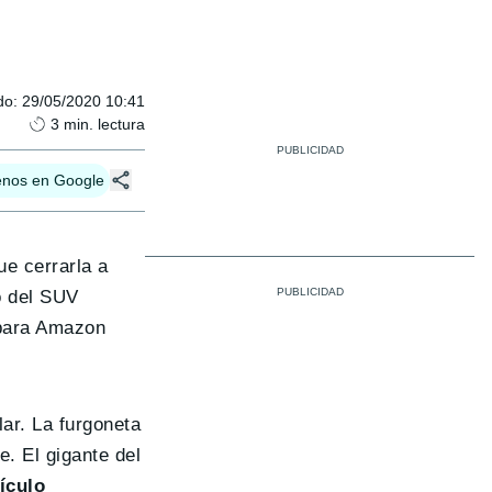
do
:
29/05/2020 10:41
3
min. lectura
enos en Google
que cerrarla a
o del SUV
o para Amazon
ar. La furgoneta
. El gigante del
ículo