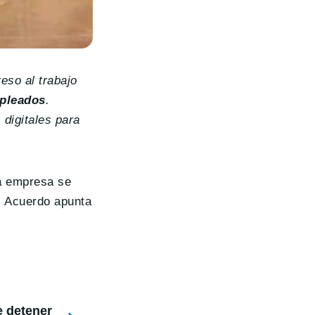
reso al trabajo
mpleados
.
digitales para
la empresa se
el Acuerdo apunta
e detener