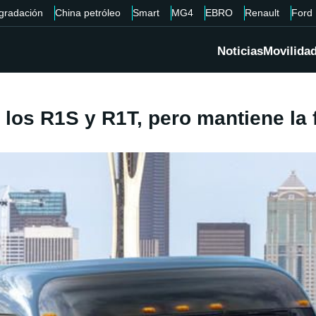
gradación
China petróleo
Smart
MG4
EBRO
Renault
Ford
Noticias
Movilida
e los R1S y R1T, pero mantiene la