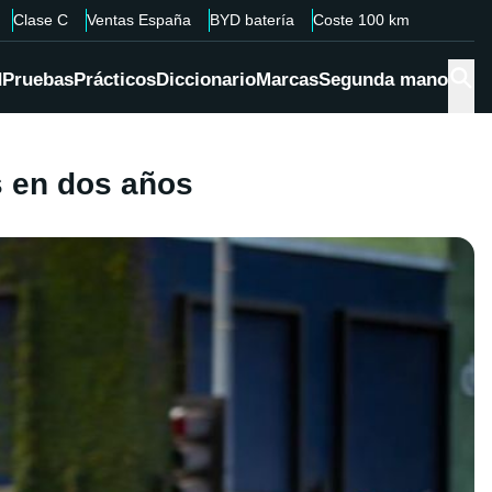
Clase C
Ventas España
BYD batería
Coste 100 km
d
Pruebas
Prácticos
Diccionario
Marcas
Segunda mano
s en dos años