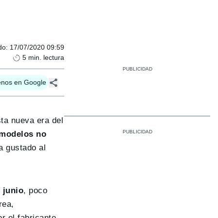
do
:
17/07/2020 09:59
5
min. lectura
enos en Google
sta nueva era del
 modelos no
a gustado al
 junio
, poco
rea,
r el fabricante