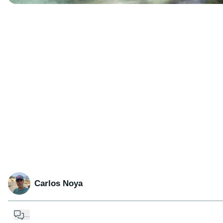
Carlos Noya
...