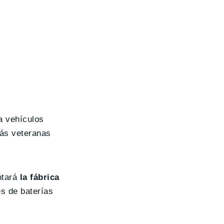
a vehículos
más veteranas
ntará
la fábrica
s de baterías