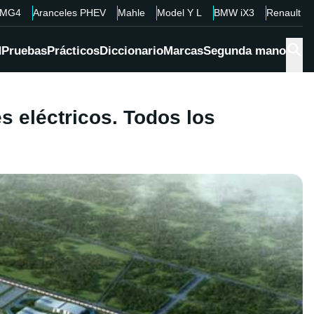
MG4
Aranceles PHEV
Mahle
Model Y L
BMW iX3
Renault 4
d
Pruebas
Prácticos
Diccionario
Marcas
Segunda mano
s eléctricos. Todos los