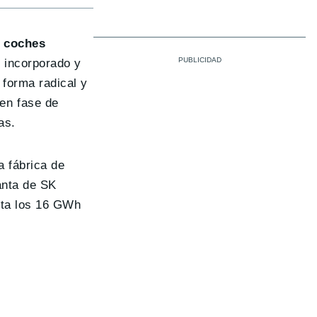
e
coches
 incorporado y
 forma radical y
en fase de
as.
a fábrica de
anta de SK
asta los 16 GWh