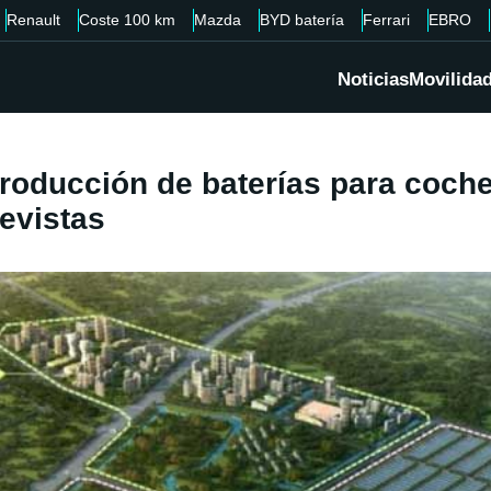
Renault
Coste 100 km
Mazda
BYD batería
Ferrari
EBRO
Noticias
Movilida
producción de baterías para coche
evistas