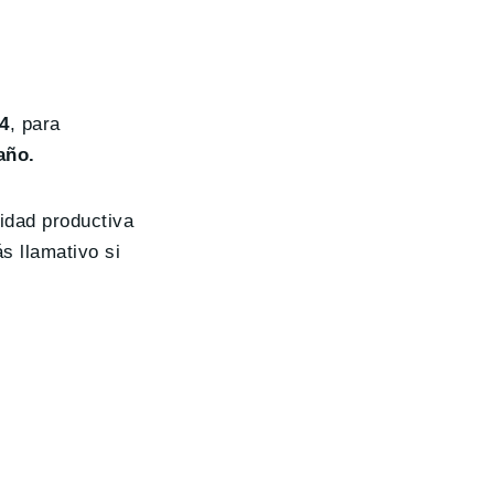
4
, para
año.
idad productiva
s llamativo si