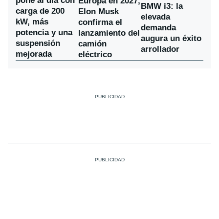
pone al día con
Europa en 2027,
BMW i3: la
carga de 200
Elon Musk
elevada
kW, más
confirma el
demanda
potencia y una
lanzamiento del
augura un éxito
suspensión
camión
arrollador
mejorada
eléctrico