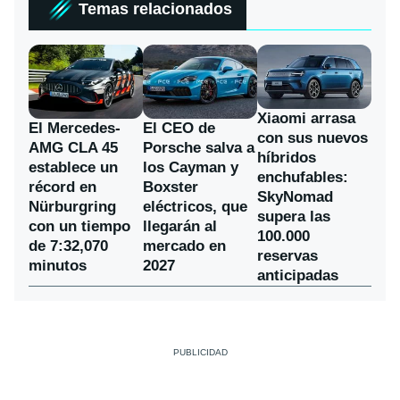
Temas relacionados
Xiaomi arrasa
El Mercedes-
El CEO de
con sus nuevos
AMG CLA 45
Porsche salva a
híbridos
establece un
los Cayman y
enchufables:
récord en
Boxster
SkyNomad
Nürburgring
eléctricos, que
supera las
con un tiempo
llegarán al
100.000
de 7:32,070
mercado en
reservas
minutos
2027
anticipadas