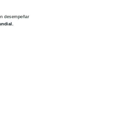
den desempeñar
undial.