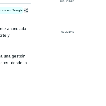
enos en Google
ente anunciada
orte y
a una gestión
ectos, desde la