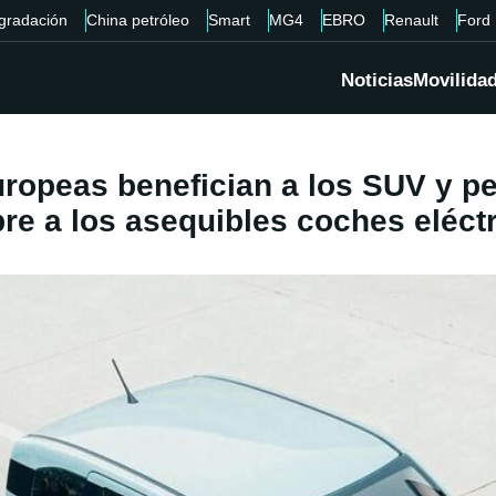
gradación
China petróleo
Smart
MG4
EBRO
Renault
Ford
Noticias
Movilida
ropeas benefician a los SUV y pe
re a los asequibles coches eléct