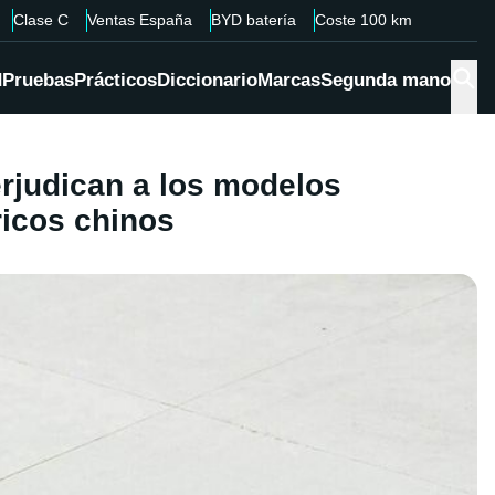
Clase C
Ventas España
BYD batería
Coste 100 km
d
Pruebas
Prácticos
Diccionario
Marcas
Segunda mano
rjudican a los modelos
ricos chinos