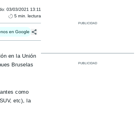
do
:
03/03/2021 13:11
5
min. lectura
enos en Google
ón en la Unión
 pues Bruselas
cantes como
UV, etc), la