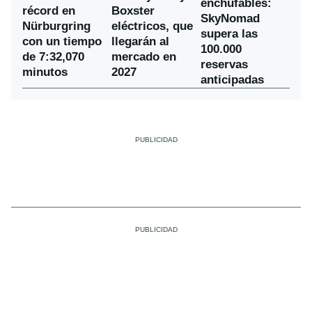
enchufables:
récord en
Boxster
SkyNomad
Nürburgring
eléctricos, que
supera las
con un tiempo
llegarán al
100.000
de 7:32,070
mercado en
reservas
minutos
2027
anticipadas