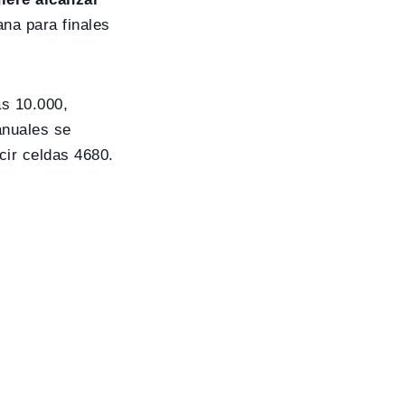
ana para finales
as 10.000,
anuales se
cir celdas 4680.