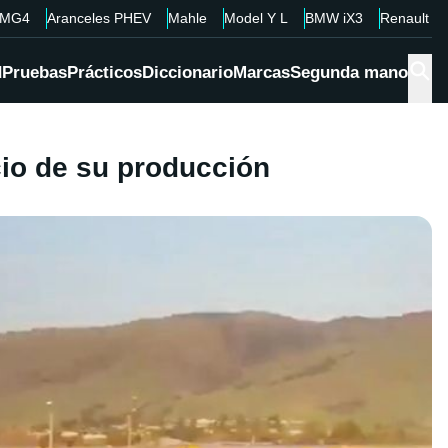
MG4
Aranceles PHEV
Mahle
Model Y L
BMW iX3
Renault 4
d
Pruebas
Prácticos
Diccionario
Marcas
Segunda mano
cio de su producción