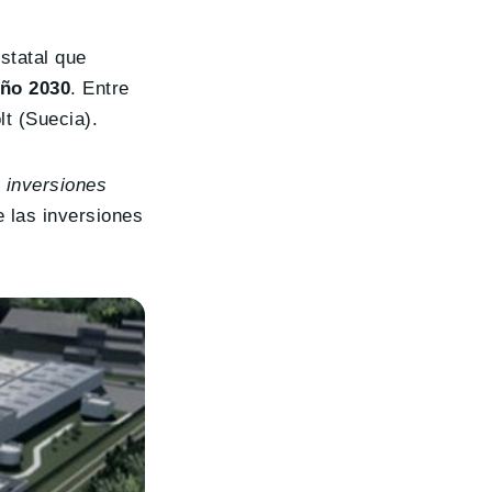
statal que
año 2030
. Entre
lt (Suecia).
 inversiones
e las inversiones