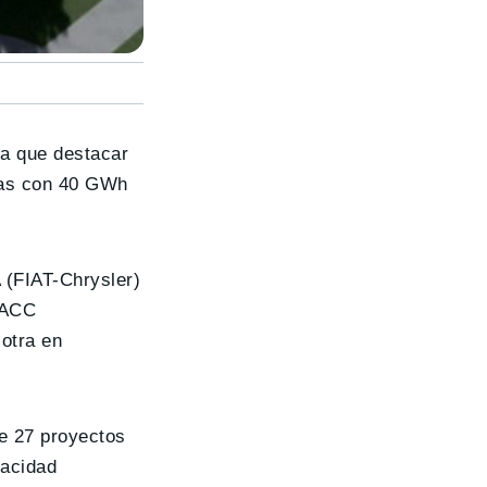
ía que destacar
icas con 40 GWh
A (FIAT-Chrysler)
 ACC
otra en
de 27 proyectos
pacidad