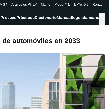
MG4
Aranceles PHEV
Mahle
Model Y L
BMW iX3
Renault 4
d
Pruebas
Prácticos
Diccionario
Marcas
Segunda mano
s de automóviles en 2033