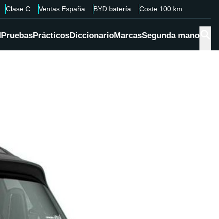
Clase C
Ventas España
BYD batería
Coste 100 km
d
Pruebas
Prácticos
Diccionario
Marcas
Segunda mano