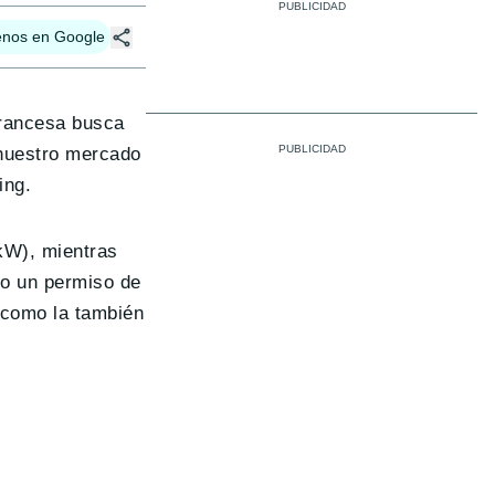
enos en Google
 francesa busca
a nuestro mercado
ing.
 kW), mientras
io un permiso de
 como la también