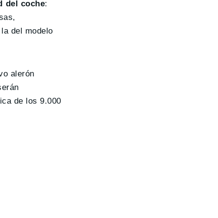
d del coche
:
sas,
 la del modelo
vo alerón
serán
ica de los 9.000