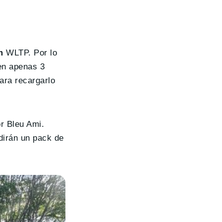
m
WLTP. Por lo
en apenas 3
ara recargarlo
or Bleu Ami.
dirán un pack de