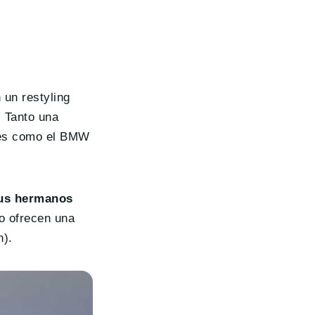
 un restyling
. Tanto una
tes como el BMW
sus hermanos
o ofrecen una
h).