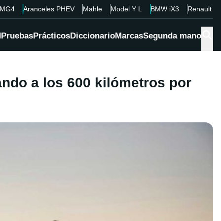
MG4
Aranceles PHEV
Mahle
Model Y L
BMW iX3
Renault 4
d
Pruebas
Prácticos
Diccionario
Marcas
Segunda mano
ndo a los 600 kilómetros por