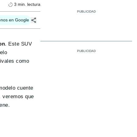
3
min. lectura
enos en Google
on
. Este SUV
elo
rivales como
 modelo cuente
h, veremos que
ene.