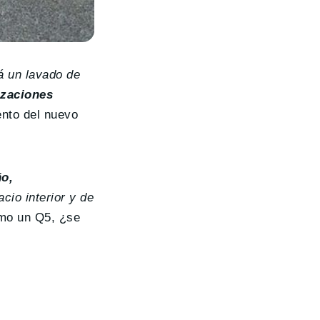
á un lavado de
izaciones
ento del nuevo
o,
cio interior y de
omo un Q5, ¿se