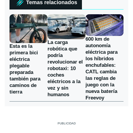
Temas relacionados
600 km de
La carga
autonomía
Esta es la
robótica que
eléctrica para
primera bici
podría
los híbridos
eléctrica
revolucionar el
enchufables:
plegable
robotaxi: 10
CATL cambia
preparada
coches
las reglas de
también para
eléctricos a la
juego con la
caminos de
vez y sin
nueva batería
tierra
humanos
Freevoy