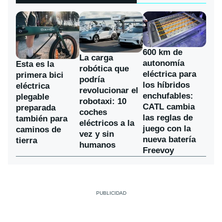
600 km de
La carga
autonomía
Esta es la
robótica que
eléctrica para
primera bici
podría
los híbridos
eléctrica
revolucionar el
enchufables:
plegable
robotaxi: 10
CATL cambia
preparada
coches
las reglas de
también para
eléctricos a la
juego con la
caminos de
vez y sin
nueva batería
tierra
humanos
Freevoy