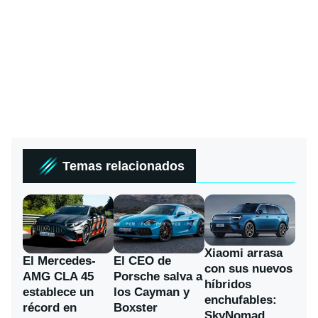
Temas relacionados
Xiaomi arrasa
El Mercedes-
El CEO de
con sus nuevos
AMG CLA 45
Porsche salva a
híbridos
establece un
los Cayman y
enchufables:
récord en
Boxster
SkyNomad