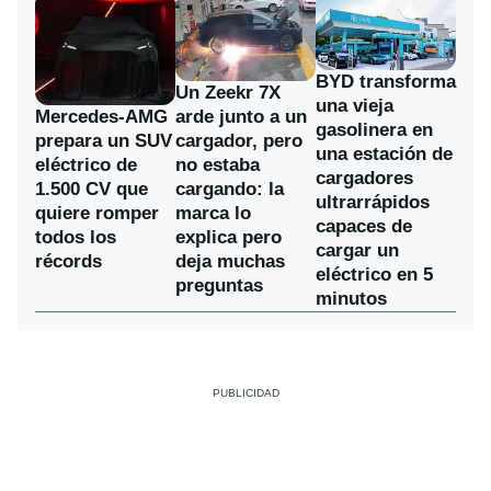
BYD transforma
Un Zeekr 7X
una vieja
Mercedes-AMG
arde junto a un
gasolinera en
prepara un SUV
cargador, pero
una estación de
eléctrico de
no estaba
cargadores
1.500 CV que
cargando: la
ultrarrápidos
quiere romper
marca lo
capaces de
todos los
explica pero
cargar un
récords
deja muchas
eléctrico en 5
preguntas
minutos