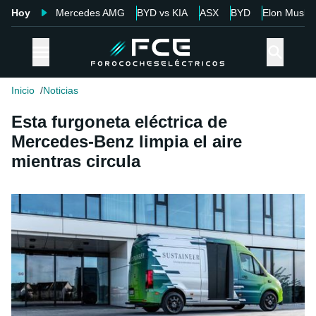
Hoy
Mercedes AMG
BYD vs KIA
ASX
BYD
Elon Musk
Inicio
Noticias
Esta furgoneta eléctrica de
Mercedes-Benz limpia el aire
mientras circula