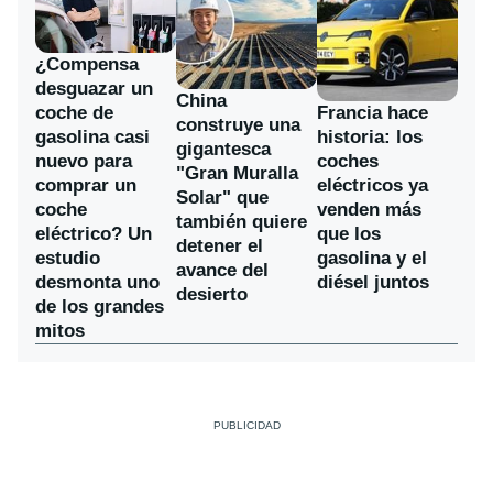
¿Compensa
desguazar un
China
coche de
Francia hace
construye una
gasolina casi
historia: los
gigantesca
nuevo para
coches
"Gran Muralla
comprar un
eléctricos ya
Solar" que
coche
venden más
también quiere
eléctrico? Un
que los
detener el
estudio
gasolina y el
avance del
desmonta uno
diésel juntos
desierto
de los grandes
mitos