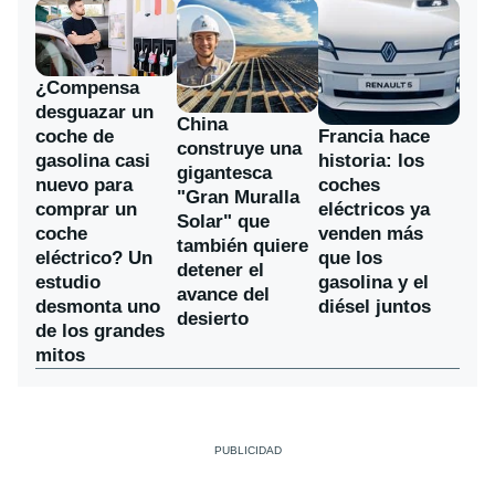
¿Compensa
desguazar un
China
coche de
Francia hace
construye una
gasolina casi
historia: los
gigantesca
nuevo para
coches
"Gran Muralla
comprar un
eléctricos ya
Solar" que
coche
venden más
también quiere
eléctrico? Un
que los
detener el
estudio
gasolina y el
avance del
desmonta uno
diésel juntos
desierto
de los grandes
mitos