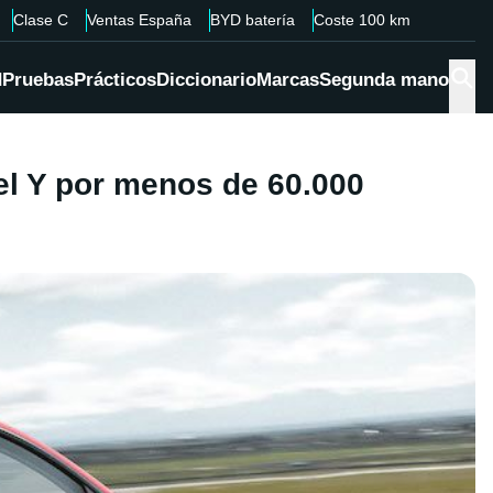
Clase C
Ventas España
BYD batería
Coste 100 km
d
Pruebas
Prácticos
Diccionario
Marcas
Segunda mano
el Y por menos de 60.000