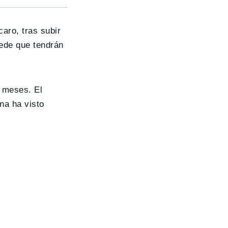
aro, tras subir
uede que tendrán
s meses. El
ina ha visto