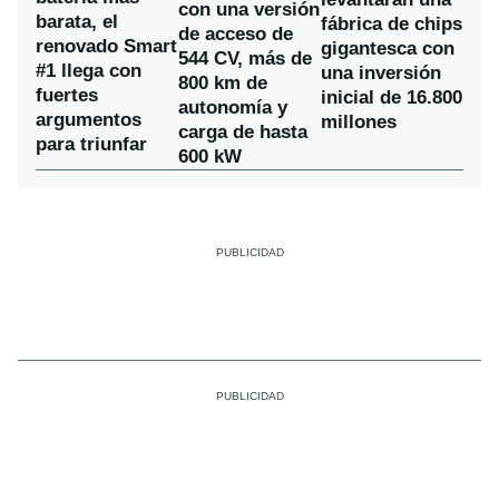
con una versión
barata, el
fábrica de chips
de acceso de
renovado Smart
gigantesca con
544 CV, más de
#1 llega con
una inversión
800 km de
fuertes
inicial de 16.800
autonomía y
argumentos
millones
carga de hasta
para triunfar
600 kW