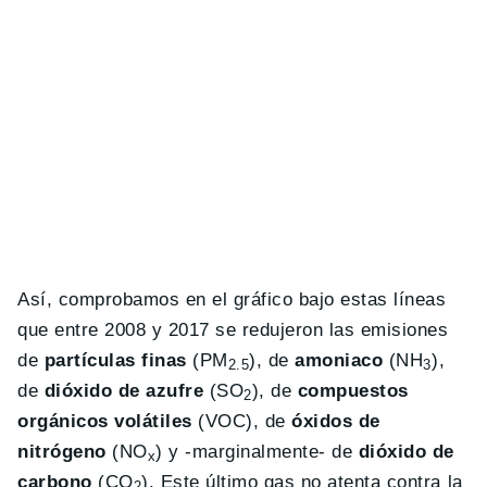
Así, comprobamos en el gráfico bajo estas líneas
que entre 2008 y 2017 se redujeron las emisiones
de
partículas finas
(PM
), de
amoniaco
(NH
),
2.5
3
de
dióxido de azufre
(SO
), de
compuestos
2
orgánicos volátiles
(VOC), de
óxidos de
nitrógeno
(NO
) y -marginalmente- de
dióxido de
x
carbono
(CO
). Este último gas no atenta contra la
2