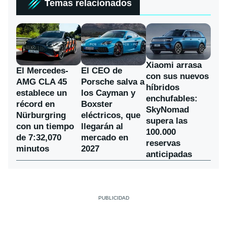
Temas relacionados
Xiaomi arrasa
El Mercedes-
El CEO de
con sus nuevos
AMG CLA 45
Porsche salva a
híbridos
establece un
los Cayman y
enchufables:
récord en
Boxster
SkyNomad
Nürburgring
eléctricos, que
supera las
con un tiempo
llegarán al
100.000
de 7:32,070
mercado en
reservas
minutos
2027
anticipadas