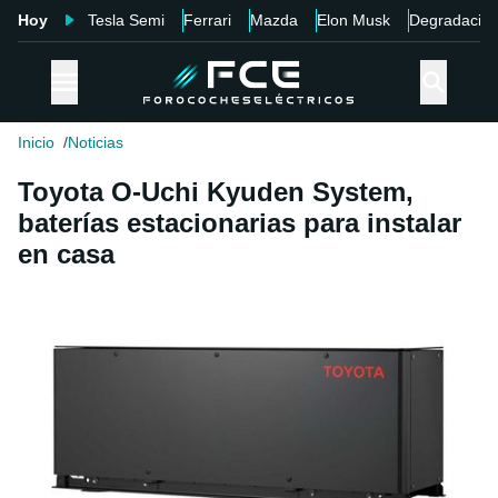
Hoy
Tesla Semi
Ferrari
Mazda
Elon Musk
Degradació
Inicio
Noticias
Toyota O-Uchi Kyuden System,
baterías estacionarias para instalar
en casa