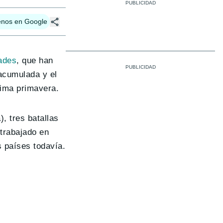
enos en Google
ades
, que han
 acumulada y el
xima primavera.
, tres batallas
 trabajado en
 países todavía.