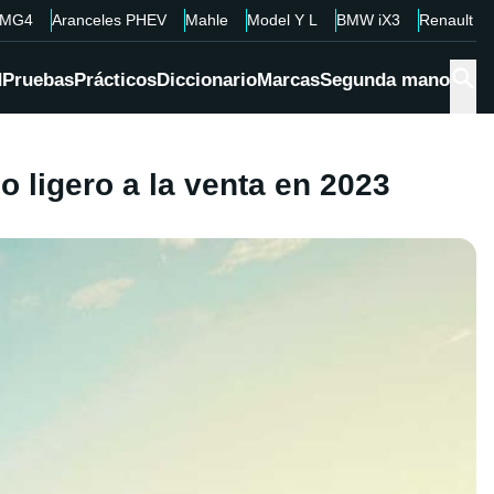
MG4
Aranceles PHEV
Mahle
Model Y L
BMW iX3
Renault 4
d
Pruebas
Prácticos
Diccionario
Marcas
Segunda mano
o ligero a la venta en 2023