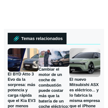
Temas relacionados
Cambiar el
El BYD Atto 3
motor de un
Evo da la
El nuevo
coche de
sorpresa: más
Mitsubishi ASX
combustión
potencia y
es eléctrico... y
puede costar
carga rápida
lo fabrica la
más que la
que el Kia EV3
misma empresa
batería de un
por menos
que el iPhone
coche eléctrico: