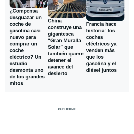
¿Compensa
desguazar un
China
coche de
Francia hace
construye una
gasolina casi
historia: los
gigantesca
nuevo para
coches
"Gran Muralla
comprar un
eléctricos ya
Solar" que
coche
venden más
también quiere
eléctrico? Un
que los
detener el
estudio
gasolina y el
avance del
desmonta uno
diésel juntos
desierto
de los grandes
mitos