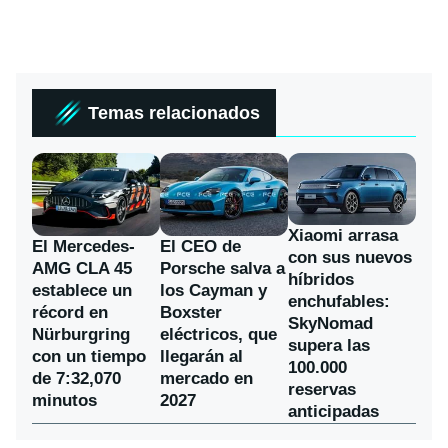
Temas relacionados
Xiaomi arrasa
El Mercedes-
El CEO de
con sus nuevos
AMG CLA 45
Porsche salva a
híbridos
establece un
los Cayman y
enchufables:
récord en
Boxster
SkyNomad
Nürburgring
eléctricos, que
supera las
con un tiempo
llegarán al
100.000
de 7:32,070
mercado en
reservas
minutos
2027
anticipadas