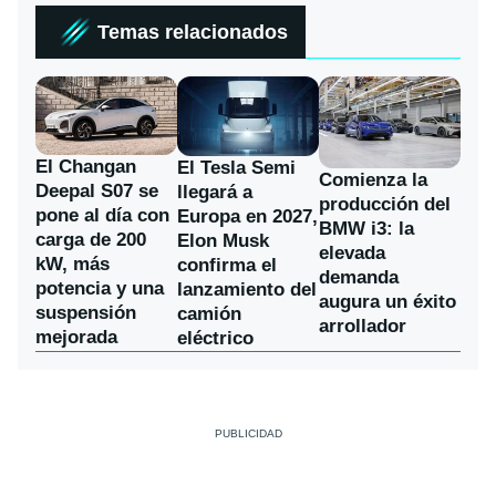
Temas relacionados
El Changan
El Tesla Semi
Comienza la
Deepal S07 se
llegará a
producción del
pone al día con
Europa en 2027,
BMW i3: la
carga de 200
Elon Musk
elevada
kW, más
confirma el
demanda
potencia y una
lanzamiento del
augura un éxito
suspensión
camión
arrollador
mejorada
eléctrico