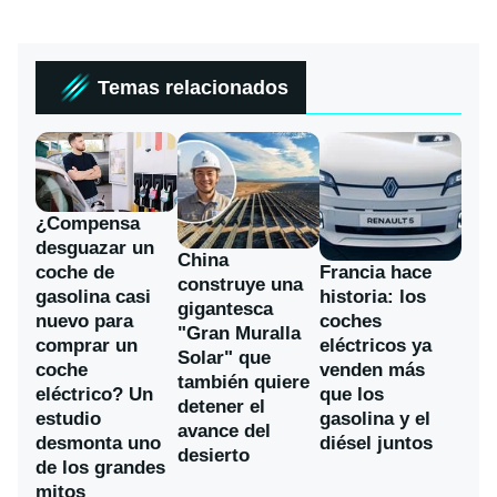
Temas relacionados
¿Compensa
desguazar un
China
coche de
Francia hace
construye una
gasolina casi
historia: los
gigantesca
nuevo para
coches
"Gran Muralla
comprar un
eléctricos ya
Solar" que
coche
venden más
también quiere
eléctrico? Un
que los
detener el
estudio
gasolina y el
avance del
desmonta uno
diésel juntos
desierto
de los grandes
mitos