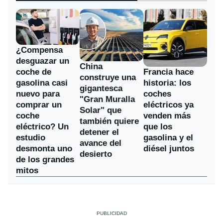
¿Compensa
desguazar un
China
coche de
Francia hace
construye una
gasolina casi
historia: los
gigantesca
nuevo para
coches
"Gran Muralla
comprar un
eléctricos ya
Solar" que
coche
venden más
también quiere
eléctrico? Un
que los
detener el
estudio
gasolina y el
avance del
desmonta uno
diésel juntos
desierto
de los grandes
mitos