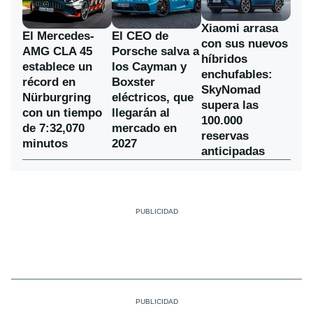
Xiaomi arrasa
El Mercedes-
El CEO de
con sus nuevos
AMG CLA 45
Porsche salva a
híbridos
establece un
los Cayman y
enchufables:
récord en
Boxster
SkyNomad
Nürburgring
eléctricos, que
supera las
con un tiempo
llegarán al
100.000
de 7:32,070
mercado en
reservas
minutos
2027
anticipadas