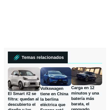
Temas relacionados
Carga en 12
Volkswagen
minutos y una
El Smart #2 se
tiene en China
batería más
filtra: quedan al
la berlina
barata, el
descubierto el
eléctrica que
renovado
diseño y las