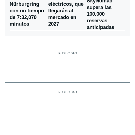
SkyNomad
Nürburgring
eléctricos, que
supera las
con un tiempo
llegarán al
100.000
de 7:32,070
mercado en
reservas
minutos
2027
anticipadas