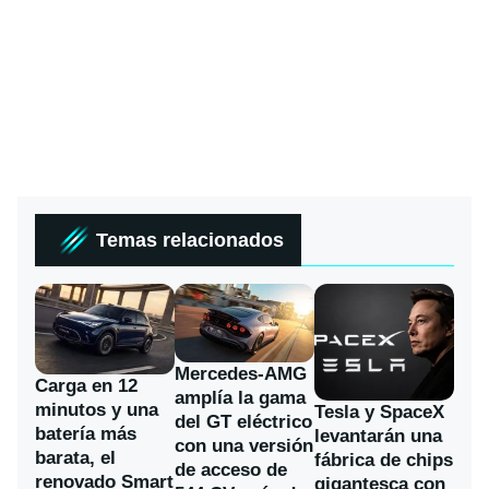
Temas relacionados
Mercedes-AMG
Carga en 12
amplía la gama
minutos y una
Tesla y SpaceX
del GT eléctrico
batería más
levantarán una
con una versión
barata, el
fábrica de chips
de acceso de
renovado Smart
gigantesca con