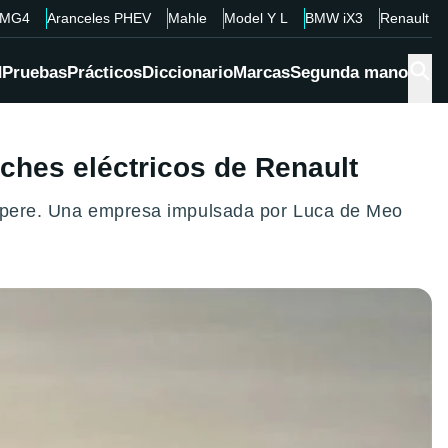
MG4
Aranceles PHEV
Mahle
Model Y L
BMW iX3
Renault 4
d
Pruebas
Prácticos
Diccionario
Marcas
Segunda mano
oches eléctricos de Renault
, Ampere. Una empresa impulsada por Luca de Meo