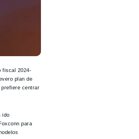
 fiscal 2024-
evero plan de
 prefiere centrar
 ido
 Foxconn para
 modelos