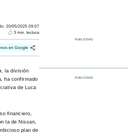
do
:
20/05/2025 09:07
3
min. lectura
enos en Google
e
, la división
za, ha confirmado
iciativa de Luca
so financiero,
on la de Nissan,
mbicioso plan de