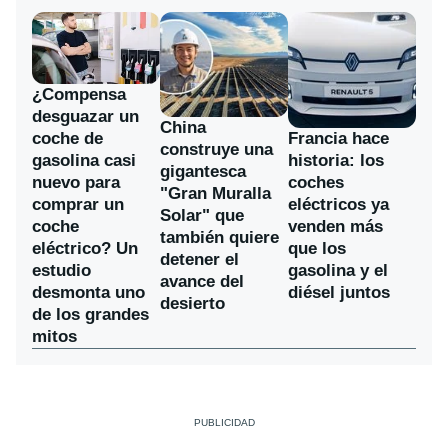
¿Compensa
desguazar un
China
coche de
Francia hace
construye una
gasolina casi
historia: los
gigantesca
nuevo para
coches
"Gran Muralla
comprar un
eléctricos ya
Solar" que
coche
venden más
también quiere
eléctrico? Un
que los
detener el
estudio
gasolina y el
avance del
desmonta uno
diésel juntos
desierto
de los grandes
mitos