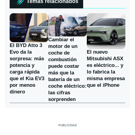
Temas relacionados
Cambiar el
El BYD Atto 3
motor de un
Evo da la
El nuevo
coche de
sorpresa: más
Mitsubishi ASX
combustión
potencia y
es eléctrico... y
puede costar
carga rápida
lo fabrica la
más que la
que el Kia EV3
misma empresa
batería de un
por menos
que el iPhone
coche eléctrico:
dinero
las cifras
sorprenden