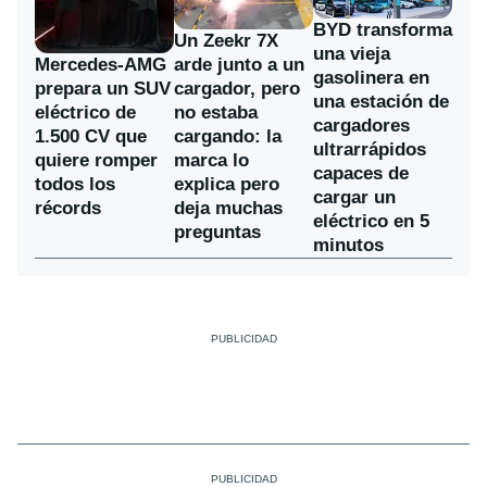
BYD transforma
Un Zeekr 7X
una vieja
Mercedes-AMG
arde junto a un
gasolinera en
prepara un SUV
cargador, pero
una estación de
eléctrico de
no estaba
cargadores
1.500 CV que
cargando: la
ultrarrápidos
quiere romper
marca lo
capaces de
todos los
explica pero
cargar un
récords
deja muchas
eléctrico en 5
preguntas
minutos