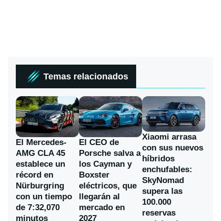
Temas relacionados
Xiaomi arrasa
El Mercedes-
El CEO de
con sus nuevos
AMG CLA 45
Porsche salva a
híbridos
establece un
los Cayman y
enchufables:
récord en
Boxster
SkyNomad
Nürburgring
eléctricos, que
supera las
con un tiempo
llegarán al
100.000
de 7:32,070
mercado en
reservas
minutos
2027