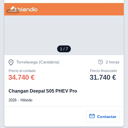
lización
ecisa e
n mediante
spositivos,
contenido
os, medición
 y contenido,
1
/ 7
 de audiencia
e servicios.
Torrelavega (Cantabria)
2 horas
 1199 socios
Precio al contado
Precio financiado
34.740 €
31.740 €
Changan Deepal S05 PHEV Pro
2026
Híbrido
Contactar