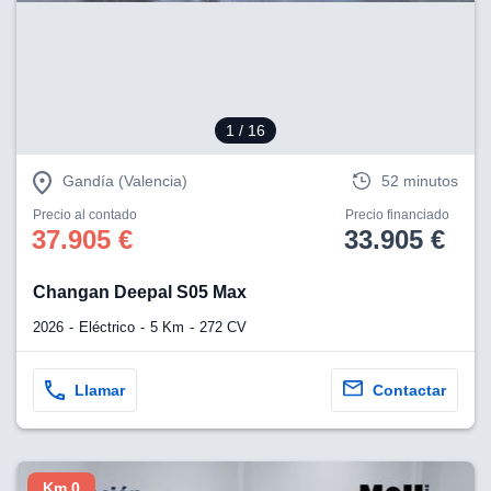
eb, pero no se
okies para
omportamiento
ar publicidad
ersonalizado,
drás
1
/ 16
licidad
rsonalizada.
zar la
Gandía (Valencia)
52 minutos
e cookies y
stro sitio
Precio al contado
Precio financiado
37.905 €
33.905 €
 de este
do el botón
Changan Deepal S05 Max
ntimiento,
2026
Eléctrico
5 Km
272 CV
estros socios
ies,
es únicos o
Llamar
Contactar
imilares para
cceder y
os personales
a en este
s direcciones
Km 0