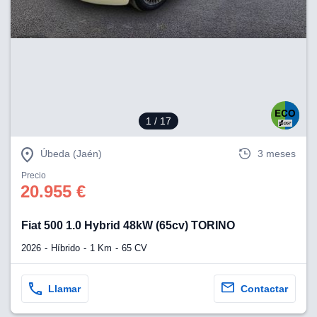
lización
ecisa e
n mediante
spositivos,
contenido
os, medición
 y contenido,
1
/ 17
 de audiencia
e servicios.
Úbeda (Jaén)
3 meses
 1199 socios
Precio
20.955 €
Fiat 500 1.0 Hybrid 48kW (65cv) TORINO
2026
Híbrido
1 Km
65 CV
Llamar
Contactar