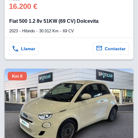
os para
16.200 €
anuncios
 perfiles
ad
Fiat 500 1.2 8v 51KW (69 CV) Dolcevita
 utilizar
seleccionar la
2023
Híbrido
30.012 Km
69 CV
rsonalizada,
l para
el contenido,
Llamar
Contactar
s para la
 contenido
, medir el
e la
Km 0
edir el
el contenido,
 público a
adísticas o a
 combinación
cedentes de
entes,
mejora de los
o de datos
 el objetivo
r el