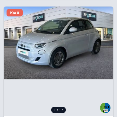
Km 0
1
/ 17