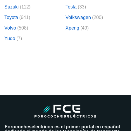
Suzuki
(112)
Tesla
(33)
Toyota
(641)
Volkswagen
(200)
Volvo
(508)
Xpeng
(49)
Yudo
(7)
Forococheselectricos es el primer portal en español