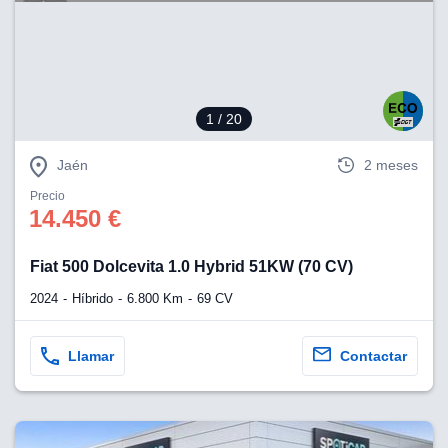
eb, pero no se
okies para
omportamiento
ar publicidad
ersonalizado,
drás
1
/ 20
licidad
rsonalizada.
zar la
Jaén
2 meses
e cookies y
stro sitio
Precio
14.450 €
 de este
do el botón
Fiat 500 Dolcevita 1.0 Hybrid 51KW (70 CV)
ntimiento,
2024
Híbrido
6.800 Km
69 CV
estros socios
ies,
es únicos o
Llamar
Contactar
imilares para
cceder y
os personales
a en este
s direcciones