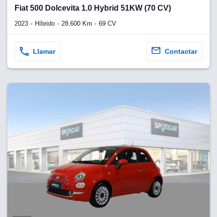
lquier
Fiat 500 Dolcevita 1.0 Hybrid 51KW (70 CV)
to pulsando
2023
Híbrido
28.600 Km
69 CV
n de cookies
disponible en
Llamar
Contactar
stra página
VAMENTE,
ecnologías
 cookies
o aceptar la
e cookies,
er a nuestro
ectricos.com.
 te
e que solo se
okies que
ias para
 navegación