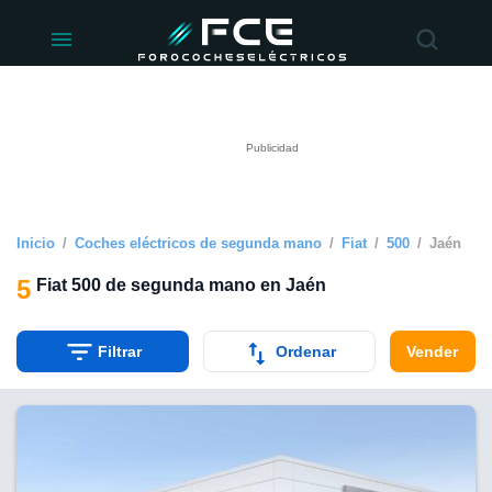
ivacidad
de
éctricos
lectricos.com)
rado por
 para
e la
ue se ofrece
d. Puedes
e sitio web
Inicio
Coches eléctricos de segunda mano
Fiat
500
Jaén
siguientes
5
Fiat 500 de segunda mano en Jaén
okies y
 forma
Filtrar
Ordenar
Vender
digital
a, basada en
n recogida
kies o
imilares, nos