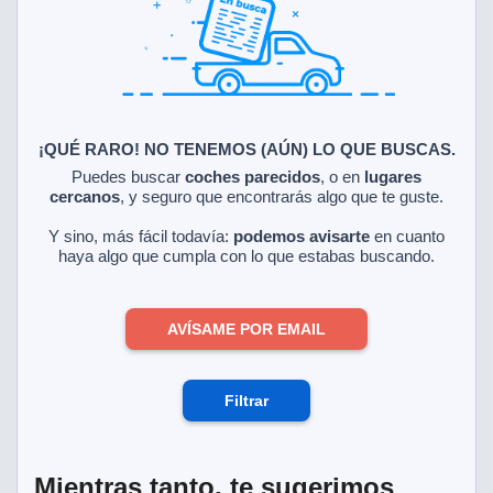
ciar nuestra
ACEPTAR
a seguir
Y
contenido con
CONTINUAR
res de
oste.
CONFIGURACIÓN
botón
ntinuar",
¡QUÉ RARO! NO TENEMOS (AÚN) LO QUE BUSCAS.
er a la web
RECHAZAR
Puedes buscar
coches parecidos
, o en
lugares
instalación
cercanos
, y seguro que encontrarás algo que te guste.
cookies, ya
s o de
Y sino, más fácil todavía:
podemos avisarte
en cuanto
ios, que nos
haya algo que cumpla con lo que estabas buscando.
eguimiento y
o en el sitio
AVÍSAME POR EMAIL
 desarrollar
cífico para
licidad y
rsonalizado
Filtrar
el mismo.
ltar más
n nuestra
ookies
y
Mientras tanto, te sugerimos