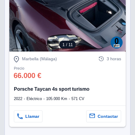
1
/ 11
Marbella (Málaga)
3 horas
Precio
66.000 €
Porsche Taycan 4s sport turismo
2022
Eléctrico
105.000 Km
571 CV
Llamar
Contactar