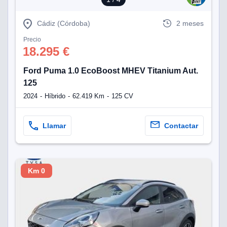
lización
Cádiz (Córdoba)
2 meses
ecisa e
Precio
n mediante
18.295 €
spositivos,
contenido
os, medición
Ford Puma 1.0 EcoBoost MHEV Titanium Aut.
 y contenido,
125
 de audiencia
2024
Híbrido
62.419 Km
125 CV
e servicios.
 1199 socios
Llamar
Contactar
Km 0