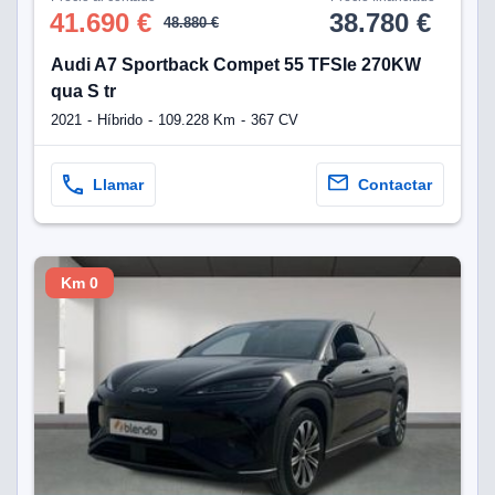
41.690 €
38.780 €
48.880 €
Audi A7 Sportback Compet 55 TFSIe 270KW
qua S tr
2021
Híbrido
109.228 Km
367 CV
Llamar
Contactar
Km 0