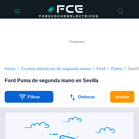
ivacidad
de
éctricos
lectricos.com)
rado por
 para
e la
ue se ofrece
d. Puedes
e sitio web
Inicio
Coches eléctricos de segunda mano
Ford
Puma
Sevill
siguientes
Ford Puma de segunda mano en Sevilla
okies y
Filtrar
Ordenar
Vender
 forma
digital
a, basada en
n recogida
kies o
imilares, nos