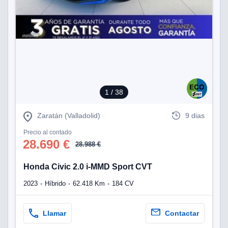
1
/ 38
Zaratán (Valladolid)
9 dias
Precio al contado
28.690 €
28.988 €
Honda Civic 2.0 i-MMD Sport CVT
2023
Híbrido
62.418 Km
184 CV
Llamar
Contactar