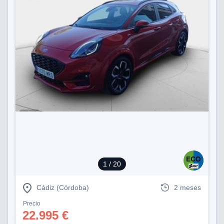
1
/ 20
Cádiz (Córdoba)
2 meses
Precio
22.995 €