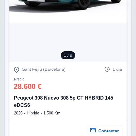
1
/ 9
Sant Felíu (Barcelona)
1 dia
Precio
28.600 €
Peugeot 308 Nuevo 308 5p GT HYBRID 145
eDCS6
2026
Híbrido
1.500 Km
Contactar