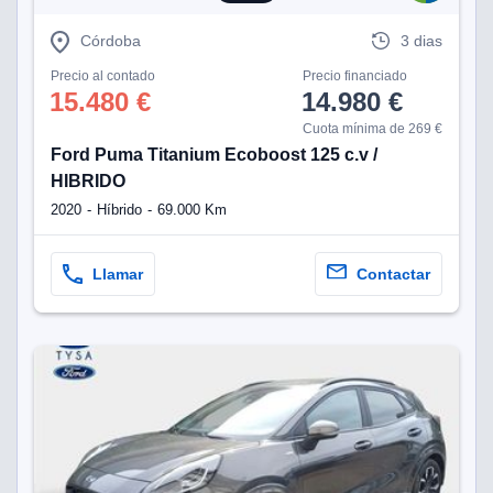
eb, pero no se
okies para
Córdoba
3 dias
omportamiento
ar publicidad
Precio al contado
Precio financiado
ersonalizado,
15.480 €
14.980 €
drás
Cuota mínima de 269 €
licidad
rsonalizada.
Ford Puma Titanium Ecoboost 125 c.v /
zar la
HIBRIDO
e cookies y
2020
Híbrido
69.000 Km
stro sitio
 de este
do el botón
Llamar
Contactar
ntimiento,
estros socios
ies,
es únicos o
imilares para
cceder y
os personales
a en este
s direcciones